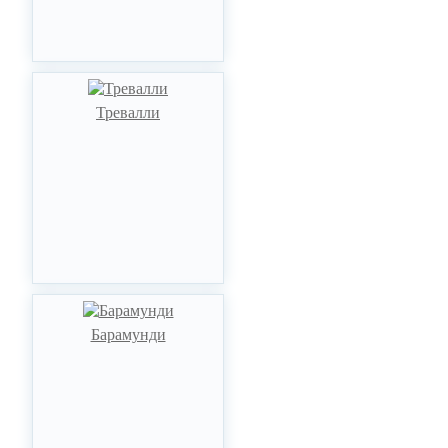
Тревалли
Барамунди