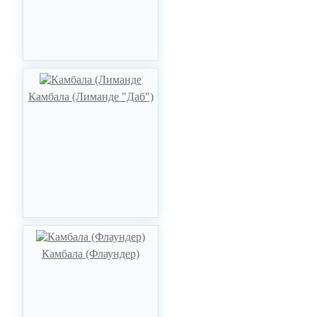
Камбала (Лиманде "Даб")
Камбала (Флаундер)