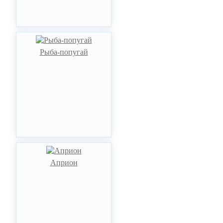
Рыба-попугай
Априон