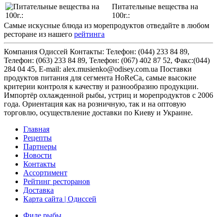
Питательные вещества на
100г.:
Самые искусные блюда из морепродуктов отведайте в любом
ресторане из нашего
рейтинга
Компания Одиссей
Контакты: Телефон:
(044) 233 84 89
,
Телефон:
(063) 233 84 89
, Телефон:
(067) 402 87 52
, Факс:
(044)
284 04 45
, E-mail:
alex.musienko@odisey.com.ua
Поставки
продуктов питания для сегмента HoReCa, самые высокие
критерии контроля к качеству и разнообразию продукции.
Импортёр охлажденной рыбы, устриц и морепродуктов с 2006
года. Ориентация как на розничную, так и на оптовую
торговлю, осуществление доставки по Киеву и Украине.
Главная
Рецепты
Партнеры
Новости
Контакты
Ассортимент
Рейтинг ресторанов
Доставка
Карта сайта | Одиссей
Филе рыбы