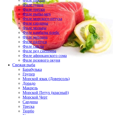
Филе пикши
Филе тунца
Филе трески
Филе рыбы-меч
Филе морского петуха
Филе сардины
Филе мольвы
Филе камбалы плейс
Филе мерлана
Филе палтуса
Филе сайды
Филе ред снеппера
Филе африканского сома
Филе розового окуня
Cвежая рыба
Барабулька
Групер
Морской язык (Доверсоль)
Дорадо
Макрель
Морской Петух (красный)
Морской Черт
Сардина
Треска
Тюрбо