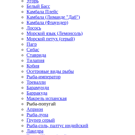
Угорь
Белый Басс
Камбала Плейс
Камбала (Лиманде "Даб")
Камбала (Флаундер)
Лосось
Морской язык (Лемонсоль)
Морской петух (серый)
Пагр
Сибас
Ставрида
Тилапия
Кобия
Осетровые виды рыбы
Рыба-император
Тревалли
Барамунди
Барракуда
Макрель испанская
Рыба-попугай
Априон
Рыба-луна
Групер серый
Рыба-соль, палтус индийский
Лакедра