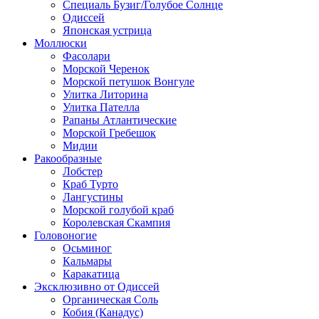
Специаль Бузиг/Голубое Солнце
Одиссей
Японская устрица
Моллюски
Фасолари
Морской Черенок
Морской петушок Вонгуле
Улитка Литорина
Улитка Пателла
Рапаны Атлантические
Морской Гребешок
Мидии
Ракообразные
Лобстер
Краб Турто
Лангустины
Морской голубой краб
Королевская Скампия
Головоногие
Осьминог
Кальмары
Каракатица
Эксклюзивно от Одиссей
Органическая Соль
Кобия (Канадус)