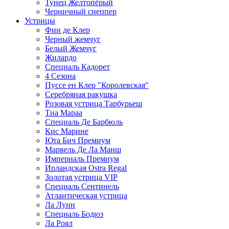
Тунец Желтопёрый
Черничный снеппер
Устрицы
Фин де Клер
Черный жемчуг
Белый Жемчуг
Жилардо
Специаль Кадорет
4 Сезона
Пуссе ен Клер "Королевская"
Серебряная ракушка
Розовая устрица Тарбурьеш
Тиа Марaа
Специаль Де Барбюль
Кис Марине
Юта Бич Премиум
Марвель Де Ла Манш
Империаль Премиум
Ирландская Ostra Regal
Золотая устрица VIP
Специаль Сентинель
Атлантическая устрица
Ла Лунн
Специаль Бодюз
Ла Роял